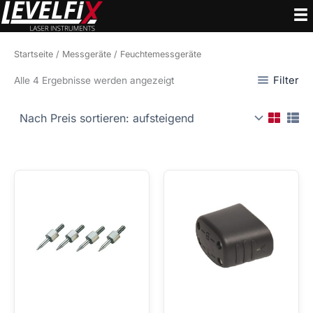
Zum
Inhalt
springen
Startseite
/
Messgeräte
/ Feuchtemessgeräte
Nach
Filter
Alle 4 Ergebnisse werden angezeigt
Preis
sortiert:
aufsteigend