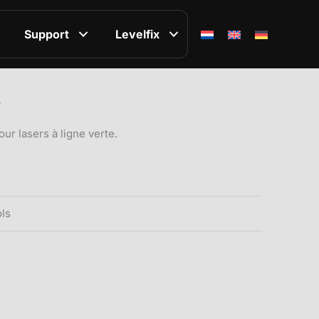
Support
Levelfix
T
ur lasers à ligne verte.
ols