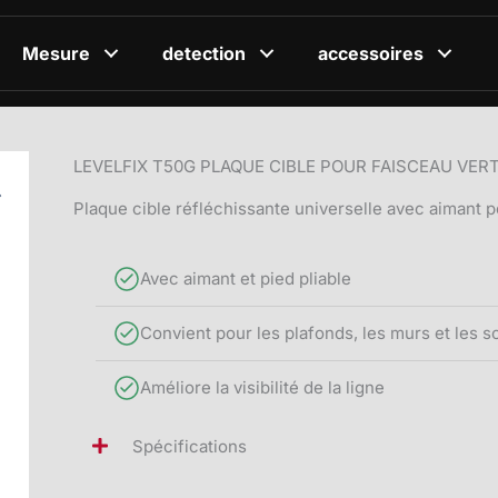
Mesure
detection
accessoires
LEVELFIX T50G PLAQUE CIBLE POUR FAISCEAU VER
Plaque cible réfléchissante universelle avec aimant po
Avec aimant et pied pliable
Convient pour les plafonds, les murs et les s
Améliore la visibilité de la ligne
Spécifications