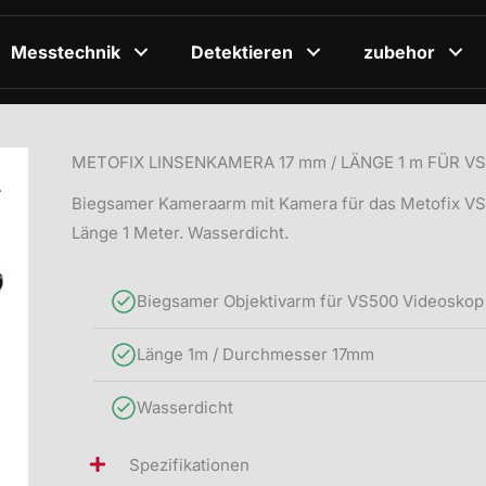
Messtechnik
Detektieren
zubehor
METOFIX LINSENKAMERA 17 mm / LÄNGE 1 m FÜR V
Biegsamer Kameraarm mit Kamera für das Metofix V
Länge 1 Meter. Wasserdicht.
Biegsamer Objektivarm für VS500 Videoskop
Länge 1m / Durchmesser 17mm
Wasserdicht
Spezifikationen