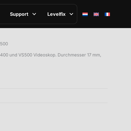
Support
Levelfix
S500
S400 und VS500 Videoskop. Durchmesser 17 mm,