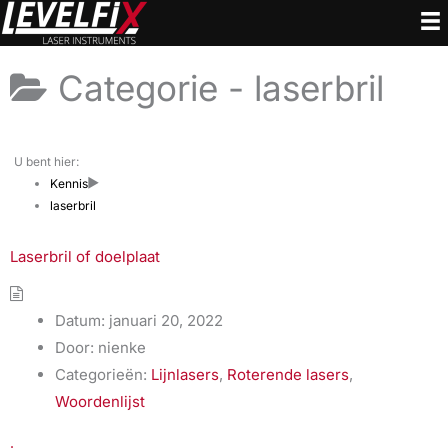
Ga
naar
de
Categorie -
laserbril
inhoud
U bent hier:
Kennis
laserbril
Laserbril of doelplaat
Datum:
januari 20, 2022
Door:
nienke
Categorieën:
Lijnlasers
,
Roterende lasers
,
Woordenlijst