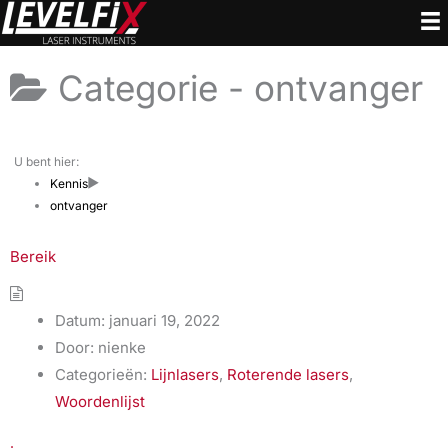
Ga
naar
de
Categorie -
ontvanger
inhoud
U bent hier:
Kennis
ontvanger
Bereik
Datum:
januari 19, 2022
Door:
nienke
Categorieën:
Lijnlasers
,
Roterende lasers
,
Woordenlijst