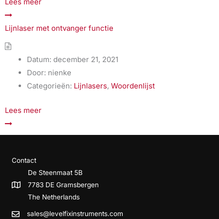
Lees meer
Lijnlaser met ontvanger functie
Datum:
december 21, 2021
Door:
nienke
Categorieën:
Lijnlasers
,
Woordenlijst
Lees meer
Contact
De Steenmaat 5B
7783 DE Gramsbergen
The Netherlands
sales@levelfixinstruments.com