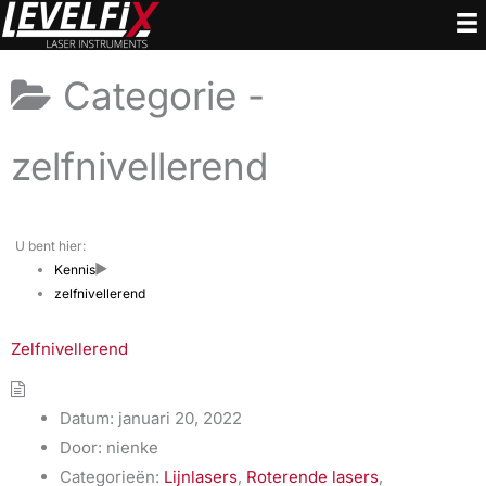
Ga
naar
de
Categorie -
inhoud
zelfnivellerend
U bent hier:
Kennis
zelfnivellerend
Zelfnivellerend
Datum:
januari 20, 2022
Door:
nienke
Categorieën:
Lijnlasers
,
Roterende lasers
,