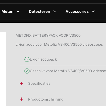
Meten
Detecteren
Accessories
METOFIX BATTERYPACK VOOR VS500
Li-ion accu voor Metofix VS400/VS500 videoscope.
Li-ion accupack
Geschikt voor Metofix VS400/VS500 videos
Specificaties
Productomschrijving