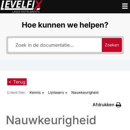
Ga
naar
de
Hoe kunnen we helpen?
inhoud
Zoeken
< Terug
U bent hier:
Kennis
Lijnlasers
Nauwkeurigheid
Afdrukken
Nauwkeurigheid