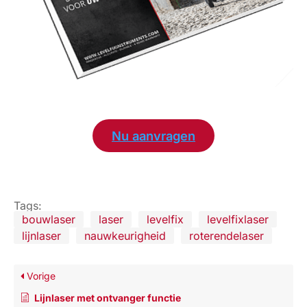
Nu aanvragen
Tags:
bouwlaser
laser
levelfix
levelfixlaser
lijnlaser
nauwkeurigheid
roterendelaser
Vorige
Lijnlaser met ontvanger functie