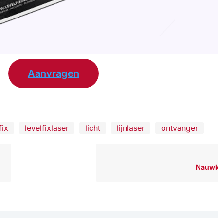
Aanvragen
fix
levelfixlaser
licht
lijnlaser
ontvanger
Nauwk