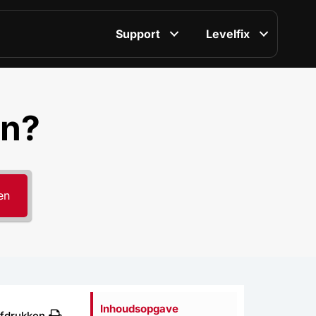
Support
Levelfix
en?
en
Inhoudsopgave
fdrukken