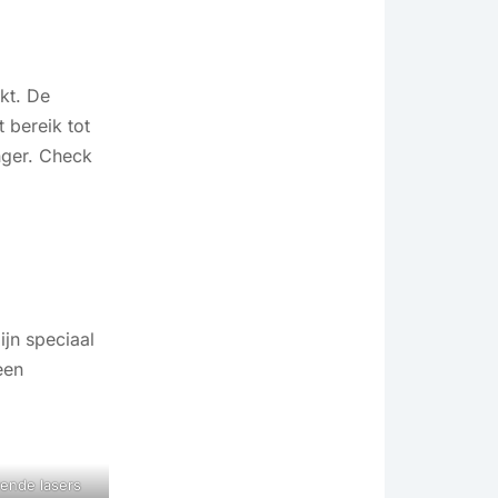
kt. De
 bereik tot
nger. Check
ijn speciaal
een
ende lasers