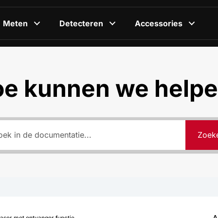
Meten
Detecteren
Accessories
e kunnen we help
Zoek
A
laser met ontvanger functie