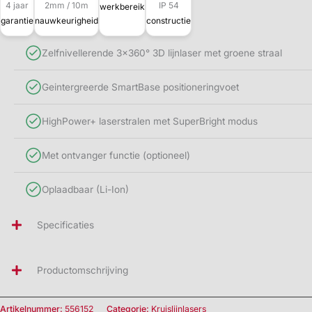
4 jaar
2mm / 10m
IP 54
werkbereik
garantie
nauwkeurigheid
constructie
Zelfnivellerende 3x360° 3D lijnlaser met groene straal
Geintergreerde SmartBase positioneringvoet
HighPower+ laserstralen met SuperBright modus
Met ontvanger functie (optioneel)
Oplaadbaar (Li-Ion)
Specificaties
Productomschrijving
Artikelnummer:
556152
Categorie:
Kruislijnlasers